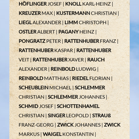
HÖFLINGER
JOSEF |
KNOLL
KARL-HEINZ |
KREUZER
MAX |
KUSTERMANN
CHRISTIAN |
LIEGL
ALEXANDER |
LIMM
CHRISTOPH |
OSTLER
ALBERT |
PAGANY
HEINZ |
PONGRATZ
PETER |
RATTENHUBER
FRANZ |
RATTENHUBER
KASPAR |
RATTENHUBER
VEIT |
RATTENHUBER
XAVER |
RAUCH
ALEXANDER |
REINBOLD
LUDWIG |
REINBOLD
MATTHIAS |
RIEDEL
FLORIAN |
SCHEUBLEIN
MICHAEL |
SCHLEMMER
CHRISTIAN |
SCHLEMMER
JOHANNES |
SCHMID
JOSEF |
SCHOTTENHAMEL
CHRISTIAN |
SINGER
LEOPOLD |
STRAUß
FRANZ-GEORG |
ZWICK
JOHANNES |
ZWICK
MARKUS |
WAIGEL
KONSTANTIN |