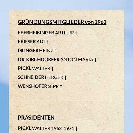
GRÜNDUNGSMITGLIEDER von 1963
EBERHEIßINGER
ARTHUR †
FRIESER
ADI †
ISLINGER
HEINZ †
DR. KIRCHDORFER
ANTON MARIA †
PICKL
WALTER †
SCHNEIDER
HERGER †
WENSHOFER
SEPP †
PRÄSIDENTEN
PICKL
WALTER 1963-1971 †