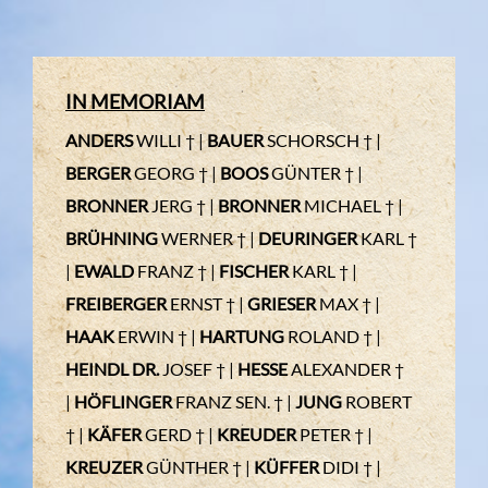
IN MEMORIAM
ANDERS
WILLI † |
BAUER
SCHORSCH † |
BERGER
GEORG † |
BOOS
GÜNTER † |
BRONNER
JERG † |
BRONNER
MICHAEL † |
BRÜHNING
WERNER † |
DEURINGER
KARL †
|
EWALD
FRANZ † |
FISCHER
KARL † |
FREIBERGER
ERNST † |
GRIESER
MAX † |
HAAK
ERWIN † |
HARTUNG
ROLAND † |
HEINDL DR.
JOSEF † |
HESSE
ALEXANDER †
|
HÖFLINGER
FRANZ SEN. † |
JUNG
ROBERT
† |
KÄFER
GERD † |
KREUDER
PETER † |
KREUZER
GÜNTHER † |
KÜFFER
DIDI † |