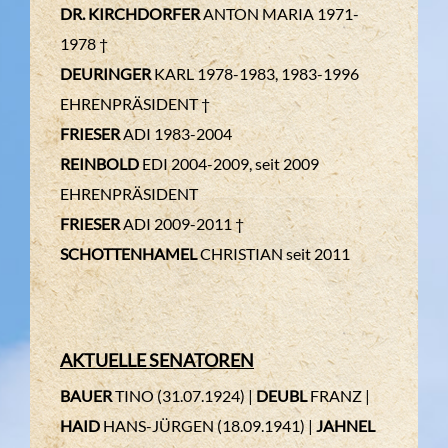
DR. KIRCHDORFER
ANTON MARIA 1971-
1978 †
DEURINGER
KARL 1978-1983, 1983-1996
EHRENPRÄSIDENT †
FRIESER
ADI 1983-2004
REINBOLD
EDI 2004-2009, seit 2009
EHRENPRÄSIDENT
FRIESER
ADI 2009-2011 †
SCHOTTENHAMEL
CHRISTIAN seit 2011
AKTUELLE SENATOREN
BAUER
TINO (31.07.1924) |
DEUBL
FRANZ |
HAID
HANS-JÜRGEN (18.09.1941) |
JAHNEL