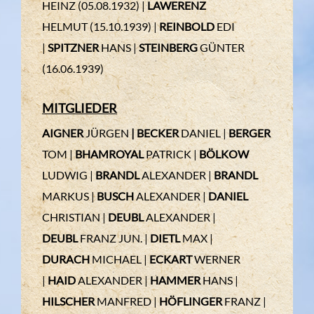
HEINZ (05.08.1932) |
LAWERENZ
HELMUT
(15.10.1939) |
REINBOLD
EDI
|
SPITZNER
HANS |
STEINBERG
GÜNTER
(16.06.1939)
MITGLIEDER
AIGNER
JÜRGEN
| BECKER
DANIEL |
BERGER
TOM |
BHAMROYAL
PATRICK |
BÖLKOW
LUDWIG |
BRANDL
ALEXANDER |
BRANDL
MARKUS |
BUSCH
ALEXANDER |
DANIEL
CHRISTIAN |
DEUBL
ALEXANDER |
DEUBL
FRANZ JUN. |
DIETL
MAX |
DURACH
MICHAEL |
ECKART
WERNER
|
HAID
ALEXANDER |
HAMMER
HANS |
HILSCHER
MANFRED |
HÖFLINGER
FRANZ |