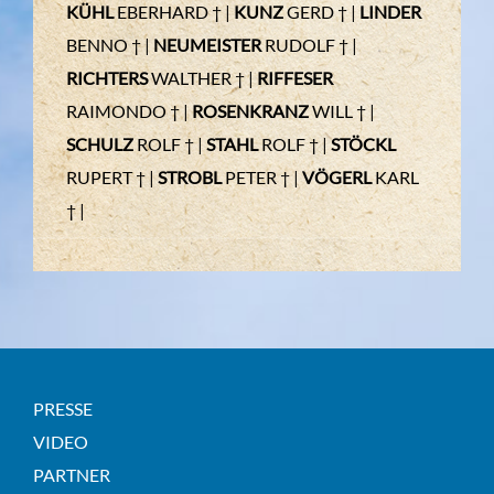
KÜHL
EBERHARD † |
KUNZ
GERD † |
LINDER
BENNO † |
NEUMEISTER
RUDOLF † |
RICHTERS
WALTHER † |
RIFFESER
RAIMONDO † |
ROSENKRANZ
WILL † |
SCHULZ
ROLF † |
STAHL
ROLF † |
STÖCKL
RUPERT † |
STROBL
PETER † |
VÖGERL
KARL
† |
PRESSE
VIDEO
PARTNER