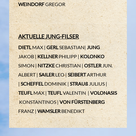
WEINDORF
GREGOR
AKTUELLE JUNG-FILSER
DIETL
MAX |
GERL
SEBASTIAN|
JUNG
JAKOB |
KELLNER
PHILIPP |
KOLONKO
SIMON |
NITZKE
CHRISTIAN |
OSTLER
JUN.
ALBERT |
SAILER
LEO |
SEIBERT
ARTHUR
|
SCHEFFEL
DOMINIK |
STRAUß
JULIUS |
TEUFL
MAX |
TEUFL
VALENTIN |
VOLONASIS
KONSTANTINOS |
VON FÜRSTENBERG
FRANZ |
WAMSLER
BENEDIKT