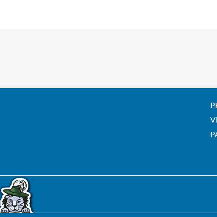
P
V
P