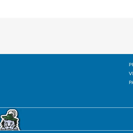
P
V
P