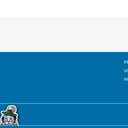
P
V
P