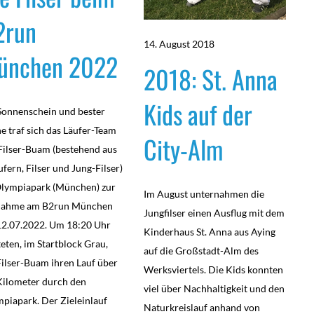
2run
14. August 2018
ünchen 2022
2018: St. Anna
Kids auf der
Sonnenschein und bester
e traf sich das Läufer-Team
City-Alm
Filser-Buam (bestehend aus
ufern, Filser und Jung-Filser)
lympiapark (München) zur
Im August unternahmen die
lnahme am B2run München
Jungfilser einen Ausflug mit dem
2.07.2022. Um 18:20 Uhr
Kinderhaus St. Anna aus Aying
teten, im Startblock Grau,
auf die Großstadt-Alm des
Filser-Buam ihren Lauf über
Werksviertels. Die Kids konnten
Kilometer durch den
viel über Nachhaltigkeit und den
piapark. Der Zieleinlauf
Naturkreislauf anhand von