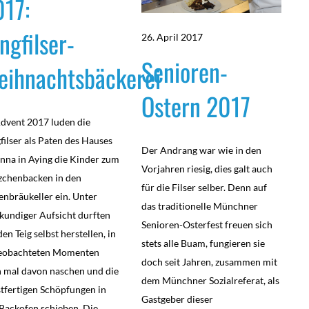
017:
ngfilser-
26. April 2017
Senioren-
eihnachtsbäckerei
Ostern 2017
dvent 2017 luden die
filser als Paten des Hauses
Der Andrang war wie in den
Anna in Aying die Kinder zum
Vorjahren riesig, dies galt auch
zchenbacken in den
für die Filser selber. Denn auf
nbräukeller ein. Unter
das traditionelle Münchner
kundiger Aufsicht durften
Senioren-Osterfest freuen sich
den Teig selbst herstellen, in
stets alle Buam, fungieren sie
eobachteten Momenten
doch seit Jahren, zusammen mit
 mal davon naschen und die
dem Münchner Sozialreferat, als
tfertigen Schöpfungen in
Gastgeber dieser
Backofen schieben. Die