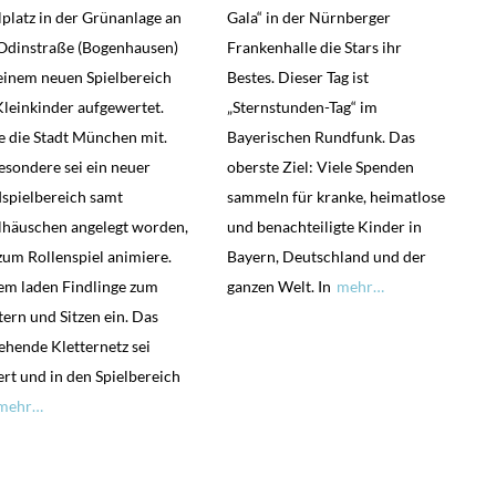
lplatz in der Grünanlage an
Gala“ in der Nürnberger
Odinstraße (Bogenhausen)
Frankenhalle die Stars ihr
einem neuen Spielbereich
Bestes. Dieser Tag ist
Kleinkinder aufgewertet.
„Sternstunden-Tag“ im
te die Stadt München mit.
Bayerischen Rundfunk. Das
esondere sei ein neuer
oberste Ziel: Viele Spenden
spielbereich samt
sammeln für kranke, heimatlose
lhäuschen angelegt worden,
und benachteiligte Kinder in
zum Rollenspiel animiere.
Bayern, Deutschland und der
m laden Findlinge zum
ganzen Welt. In
mehr…
tern und Sitzen ein. Das
ehende Kletternetz sei
ert und in den Spielbereich
mehr…