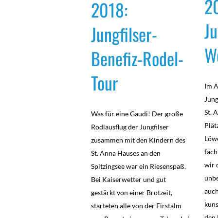
2
2018:
Ju
Jungfilser-
W
Benefiz-Rodel-
Tour
Im A
Jung
St. 
Was für eine Gaudi! Der große
Plät
Rodlausflug der Jungfilser
Löwe
zusammen mit den Kindern des
fach
St. Anna Hauses an den
wir 
Spitzingsee war ein Riesenspaß.
unb
Bei Kaiserwetter und gut
auch
gestärkt von einer Brotzeit,
kuns
starteten alle von der Firstalm
den 