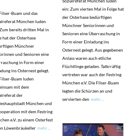
Sozialreferat München luden
ein: Zum vierten Mal in Folge hat
Filser-Buam und das
der Osterhase bedürftigen
alreferat München luden
Münchner Seniorinnen und
 Zum bereits dritten Mal in
Senioren eine Überraschung in
e hat der Osterhase
Form einer Einladung ins
ürftigen Münchner
Osternest gelegt. Aus gegebenen
orinnen und Senioren eine
Anlass waren auch etliche
raschung in Form einer
Flüchtlinge geladen. Tatkrräftig
adung ins Osternest gelegt.
vertreten war auch der Festring
Filser‐Buam luden
München e.V. Die Filser‐Buam
einsam mit dem
legten die Schürzen an und
alreferat der
servierten den
mehr…
deshauptstadt München und
ooperation mit dem Festring
hen e.V. zu einem Osterfest
en Löwenbräukeller
mehr…