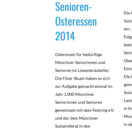
Senioren-
Die 
Osteressen
Sozi
ein:
2014
Folg
bed
Seni
Osteressen für bedürftige
Über
Münchner Seniorinnen und
Einl
Senioren im Löwenbräukeller:
Die 
Die Filser-Buam haben es sich
gem
zur Aufgabe gemacht einmal im
Sozi
Jahr 1.000 Münchner
Lan
Seniorinnen und Senioren
in K
gemeinsam mit dem Festring e.V.
Münc
und der dem Münchner
in d
Sozialreferat in den