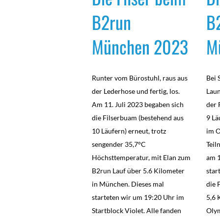
B2run
B
München 2023
M
Runter vom Bürostuhl, raus aus
Bei 
der Lederhose und fertig, los.
Laun
Am 11. Juli 2023 begaben sich
der 
die Filserbuam (bestehend aus
9 Lä
10 Läufern) erneut, trotz
im O
sengender 35,7°C
Tei
Höchsttemperatur, mit Elan zum
am 1
B2run Lauf über 5.6 Kilometer
star
in München. Dieses mal
die 
starteten wir um 19:20 Uhr im
5,6 
Startblock Violet. Alle fanden
Olym