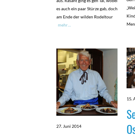
aus. Rasant ging es gen Tal, wobei
„Wei
es auch ein paar Stürze gab, doch
Kind
am Ende der wilden Rodeltour
Men
mehr…
15. 
Se
Os
27. Juni 2014