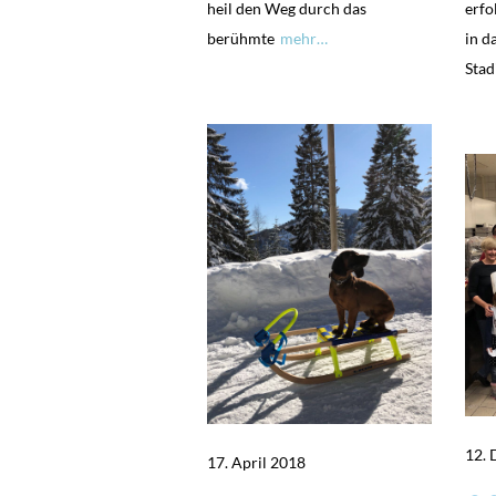
heil den Weg durch das
erfo
berühmte
mehr…
in d
Stad
12.
17. April 2018