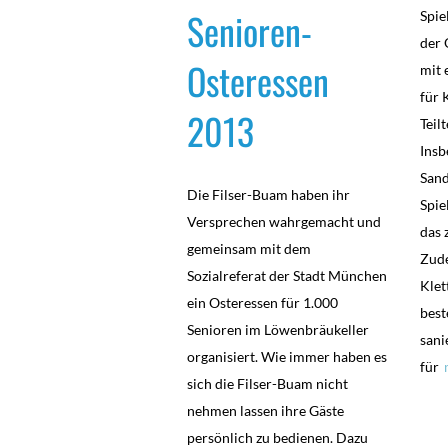
Senioren-
Spie
der 
Osteressen
mit 
für 
2013
Teil
Insb
Sand
Die Filser-Buam haben ihr
Spie
Versprechen wahrgemacht und
das 
gemeinsam mit dem
Zude
Sozialreferat der Stadt München
Klet
ein Osteressen für 1.000
best
Senioren im Löwenbräukeller
sani
organisiert. Wie immer haben es
für
sich die Filser-Buam nicht
nehmen lassen ihre Gäste
persönlich zu bedienen. Dazu